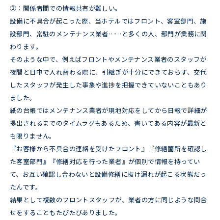
②：関係者間での情報共有が難しい。
設備に不具合が起こった際、当ホテルではフロント、客室部門、施
設部門、常駐のメンテナンス業者……と多くの人、部門が業務に関
わります。
そのような中で、例えばフロントやメンテナンス業者のスタッフが
夜間と日中で入れ替わる際に、引継ぎが十分にできておらず、交代
したスタッフが発生した事象や進捗を把握できていないこともあり
ました。
紙の台帳ではメンテナンス業者が現地対応をしてから日報で詳細が
提出されるまでのタイムラグもあるため、書いてある内容が最新と
も限りません。
『お客様から不具合の連絡を受けたフロント』『修繕箇所を確認し
た客室部門』『修繕対応を行った業者』が個別で情報を持ってい
て、お互い確認し合わないと設備修繕に抜け漏れが起こる状態だっ
たんです。
結果として複数のフロントスタッフが、業者の方に同じような問合
せをすることもたびたびありました。